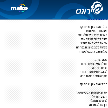
כשאת אינך
מילים ולחן:
לא ידוע
תרגום:
ענת שרים
קיים ביצוע לשיר זה
אבל כשאת אינך שומם וקר
בא החורף סתיו נגמר
העצים בחצר עייפים לא יותר
כאילו פתאום מעולם אחר
אלי את מביאה את האביב
מפזרת מסביב ניצנים בפריחה
בכל פרח ברכה, בכל שמחה
כשאת פה...
את לפעמים עוצמת פנים
יוצאת בפריחה
לא האמנתי שמלכת האביב
בתוך השמחה בעצם בוכה
תמיד שאת אינך שומם וקר...
את יוצאת ואיתך אביבי שנשכח
הגשם חוזר אלי
לביתי לגינה ואלי
איך את לא מבינה