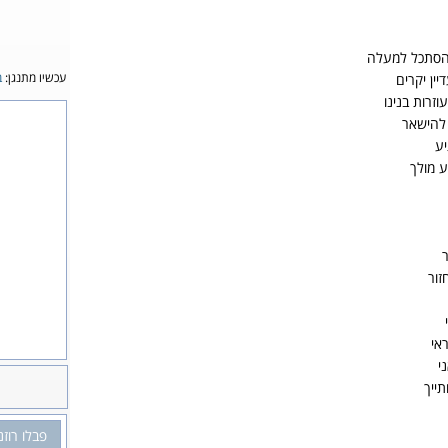
הסתכל למעלה
עכשיו מתנגן:
ב
ין יקרים
זרות בנינו
 להישאר
ע
ע מולך
זור
אי
י
ייך
פבלו רוזנ