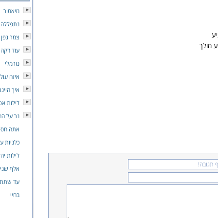
מיאמור
נתפללה
ע
צמר גפן 
ע מולך
עוד דקה
נורמלי
איזה עול
איך היינו
לילות אפ
נר על הח
אתה חסר 
כלניות ע
לילות יה
אלף שנים
עד שתתע
בחיי