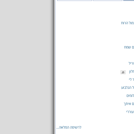
מול הרוח
ם שמח
ריל
לון
לי
ל הגלבוע
לומים
 איתך
וררי
לרשימה המלאה...