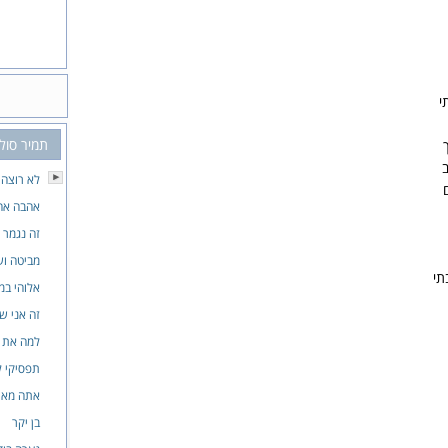
י
תמיר סול
לא רוצה
אהבה אח
זה נגמר
מביטה ו
תי
אלוהי במ
זה אני ש
למה את 
תפסיקי 
אתה מאו
בן יקר