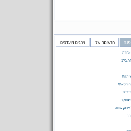
טנה
הרשימה שלי
אמנים מועדפים
 אחרת
ת בלב
שותקת
ה חטאתי
זלזלתי
שותקת
לשחק אותה
הב