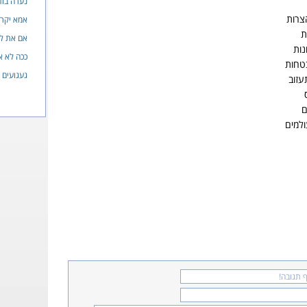
נערה בוד
צרות
אמא יקרה
ת
אם את ל
נות
ככה לא א
טחות
געגועים
עזוב
ם
ולמים