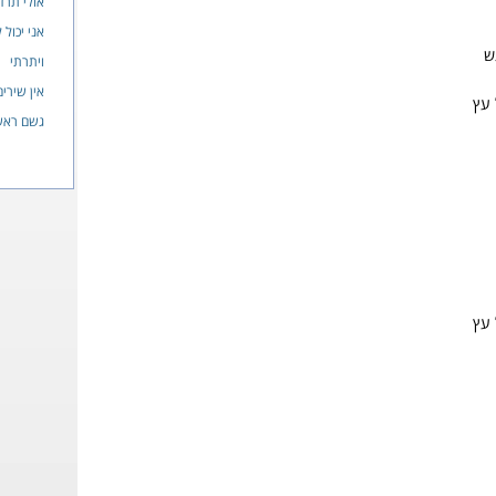
אולי תרד
אני יכול 
ש
ויתרתי
אין שירי
 עץ
גשם ראש
 עץ