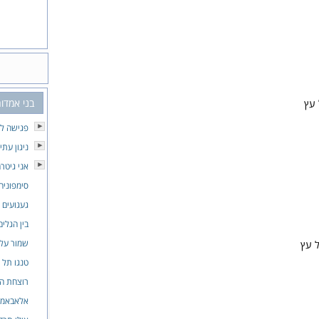
בני אמדו
 עץ
פגישה לא
ניגון עתי
אני גיטר
סימפוניה
געגועים 
בין הגלים
שמור על 
ל עץ
טנגו תל 
רוצחת הי
אלאבאמ