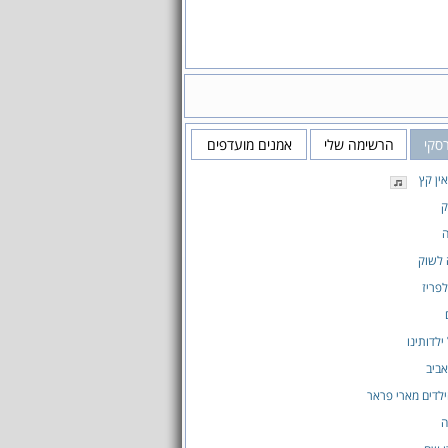
רסקי
הרשימה שלי
אמנים מועדפים
ין קץ
ק
ה
 לשוק
לפריז
ילדותינו
אביב
לדים מארי פראר
ה