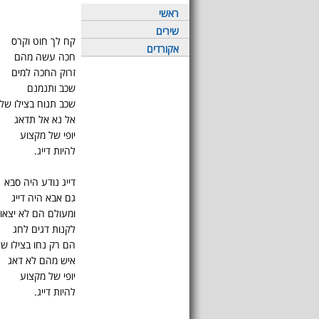
ראשי
שירים
קח לך חוט וקרס
אקורדים
חכה עשה מהם
זרוק החכה למים
שכב ותנמנם
שכב תנוח בצילו של
אל נא אל תדאג
יופי של מקצוע
להיות דייג.
דייג נודע היה סבא
גם אבא היה דייג
ומעולם הם לא יצאו
לקנות דגים לחג
הם רק נחו בצילו ש
איש מהם לא דאג
יופי של מקצוע
להיות דייג.