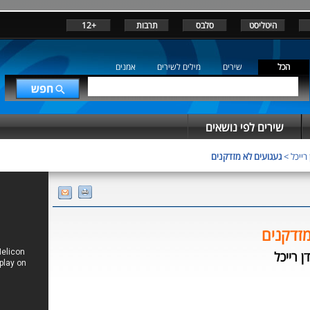
היטליסט
סלבס
תרבות
+12
הכל
שירים
מילים לשירים
אמנים
שירים לפי נושאים
רייכל
>
געגועים לא מזדקנים
מזדקנים
 רייכל