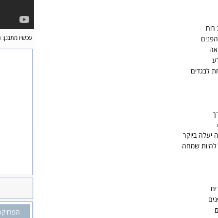
רוח
עכשיו מתנגן:
ג
הפנים
אה
רע
ת לבגדים
ך
ה יעלה ביוקר
 להיות שמחה
ים
ים
ם
הפרויקט