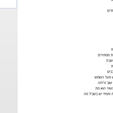
דים
ת
ת מסתירים
ושבת
ת
בים
ש מעל השמש
שוב זריחה
השיר הוא מת
ותמיד יש בשביל מה