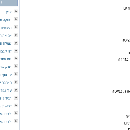
רי
דים
ארץ
רחוקה מכ
געגועים 
אם את ה
שיטה
שמלת חל
לא לעצור
ת
 בחזרה
ויום אחד
שרק אוכל
עד סוף ה
האהבה ש
עוד ועוד
ארת במיטה
תגיד לי 
דרישת של
ילדים של
ים
ילדים של
ים
ם