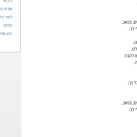
ורק אז
אם זה ב
לשיר ילד
ם, בכאב,
כחלום
 לב.
רבע אחר
ו,
נו,
ש להבה
.
ל כך,
ם, בכאב,
 לב.