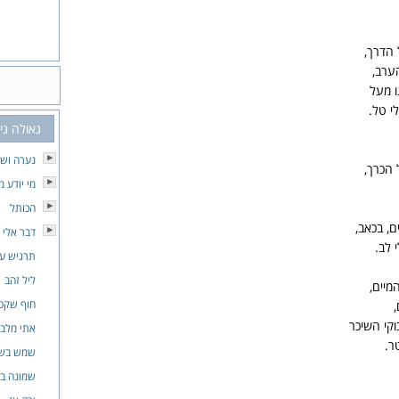
 הדרך,
ערב,
ו מעל
י טל.
גאולה גי
נערה וש
 הכרך,
מי יודע 
הכותל
ם, בכאב,
דבר אלי 
 לב.
תרגיש ע
ליל זהב
מיים,
חוף שקט
,
קי השיכר
אתי מלבנ
ר.
שמש בשמ
שמונה ב