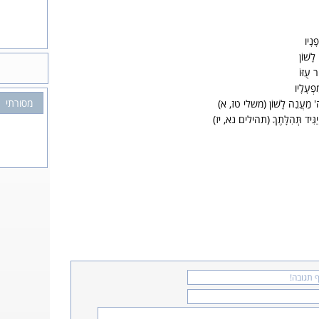
נָיו
לָשׁוֹן
עֻזּוֹ⁠
פְעָלָיו
מסורתי
ֵה' מַעֲנֵה לָשׁוֹן (משלי טז, א)
 יַגִּיד תְּהִלָּתֶךָ (תהילים נא, יז)