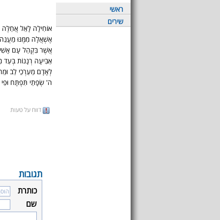
ראשי
שירים
אוֹחִילָה לָאֵל אֲחַלֶּה פָ
אֶשְׁאֲלָה מִמֶּנּוּ מַעֲנֵה 
אֲשֶׁר בִּקְהַל עָם אָשִׁיר 
אַבִּיעָה רְנָנוֹת בְּעַד מִ
לְאָדָם מַעַרְכֵי לֵב וּמ
ה' שְׂפָתַי תִּפְתָּח וּפִי
דווח על טעות
תגובות
כותרת
שם