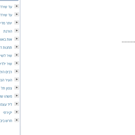
עד שירדו
עד שירדו
יותר מדי
הורגת
אות באות
--------
תחנות ד
שיר לשי
שיר ילדי
רבים הימ
העיר הגד
צפון תל 
משהו שאנ
ליד עצמך
יקירתי
חרש ביב