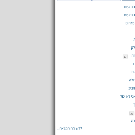
 דמעות
 דמעות
 פרחים
לק
רה
ם
ים
ולה
אביב
י לא יכול
בה
לרשימה המלאה...