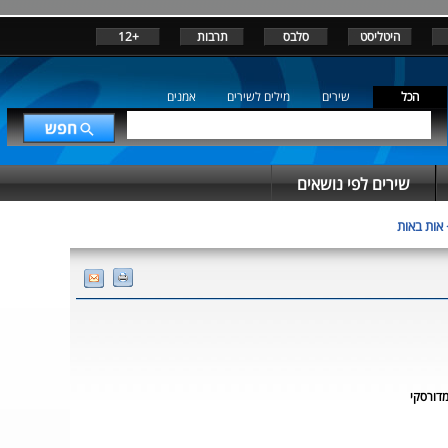
היטליסט
סלבס
תרבות
+12
הכל
שירים
מילים לשירים
אמנים
שירים לפי נושאים
אות באות
דורסקי