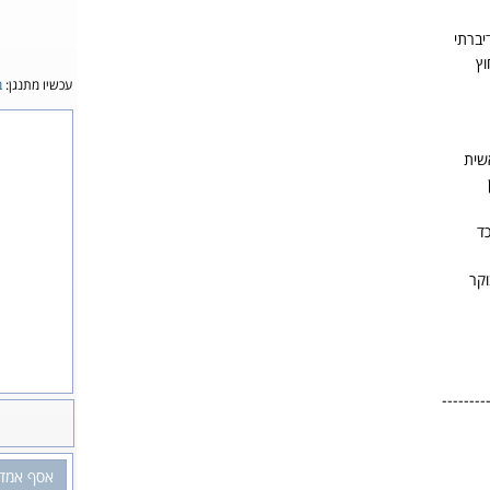
ברתי
ץ
עכשיו מתנגן:
ב
שית
ד
קר
--------
אסף אמדו