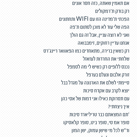
אם תאמין שאתה, כזה חסר אונים
רק בודק ת'רמקולים
הפכתי ת'מדינה הזו עם WIFI ותחתונים
הפה שלי עוד לא מוכן לסתום ת'פה
ואני לא רוצה עניין, אבל זה גם הולך
אנחנו עדיין רחוקים, זימבבואה
רק כשאין ברירה, מתאחדים כמו הפאוואר ריינג׳רס
שלחתי את החרדות לעזאזל
נכנס ללופים רק כשיש לי מה לסמפל
זורק אלבום ונעלם בערפל
סיימתי לשלם את הארנונה על מגדל בבל
יוצא לקרב עם אקדח סיכות
עם תסרוקת כאילו אני דמות של אסי כהן
איך ניצחתי?
׳תם המצאתם כבר טריליארד סיבות
סופר אמ סי, סופר ביט, סופר קלאסיקו
וד"ש לכל מי שישן עמוק, ישן המון