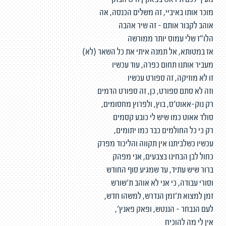
מעיף לכם ת'ראש בפאקין חיש הבזק
מוכר אותו באיביי, זה משלים הכנסה, אה
אוהב לקבור אותם - זה שיר אהבה
הלו״ז שלי עמוס יותר ממורשה
אז במטותא, אל תמנה איתי את כל השאר (לא)
מעביר אותנו תחום כפרה, עוד עכשיו
זו לא מוזיקה, זה ספורט עכשיו
וזה לא סתם ספורט, כן, זה ספורט הדמים
רק נוק-אאוט׳ס, בוץ, ולפרוץ מחסומים,
סולד אאוט כמו שיש לי כובע קסמים
רק כי כל החולמים כבר כמו יתומים,
עכשיו כשלביתנו אין תקווה והליכוד מפרק
כחול לבן הבחינו בצבעים, אני מפהק
ברור שיש עתיד, עד שמגיע סוף החודש
וסורי עבודה, כי אני לא אוהב ת'שורש
זמן למצוא ת'זמן הנדרש, למשהו חדש,
לעם הנבחר - הננטש, ופאק פאנץ',
אין לי מה להוכיח