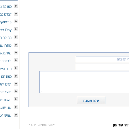
כמו מדונ
לבדנו כבי
פוליטיקה
tter Day
מה פה הו
נותרו שנ
שיר בנאל
ילדי ההפ
היום השי
כמה חם
תרנגולת 
תוצרת ה
תאמר אה
שני שושנ
שמש רטו
09/09/2025 - 14:11