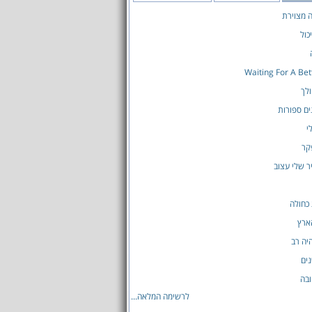
ה מצוירת
כול
Waiting For A Be
לך
ים ספורות
י
קר
ר שלי עצוב
כחולה
ארץ
יה רב
ים
בה
לרשימה המלאה...