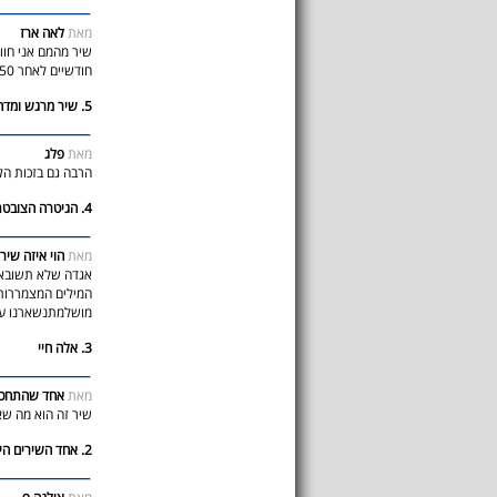
מאת
לאה ארז
שיר מהמם אני חוו
חודשיים לאחר 50 שנול בכירות ו46 שנות נישואין, והלב שבור
5. שיר מרגש ומדהים !
מאת
פלג
הרבה גם בזכות הלח
4. הגיטרה הצובטת של קלפטר.
מאת
הוי איזה שיר
אגדה שלא תשובאח
המילים המצמררות
מושלמתנשארנו עם
3. אלה חיי
מאת
אחד שהתחכך 
שיר זה הוא מה שאנ
2. אחד השירים היפים ביותר בזמר העברי