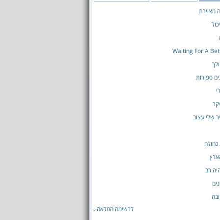
ה מצוירת
כול
Waiting For A Be
לך
ים ספורות
י
קר
ר שלי עצוב
כחולה
ארץ
יה רב
ים
בה
לרשימה המלאה...