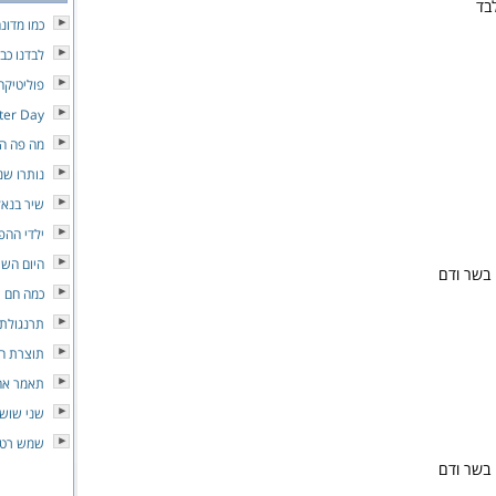
בד
כמו מדונ
לבדנו כבי
פוליטיקה
tter Day
מה פה הו
נותרו שנ
שיר בנאל
ילדי ההפ
היום השי
 בשר ודם
כמה חם
תרנגולת 
תוצרת ה
תאמר אה
שני שושנ
שמש רטו
 בשר ודם