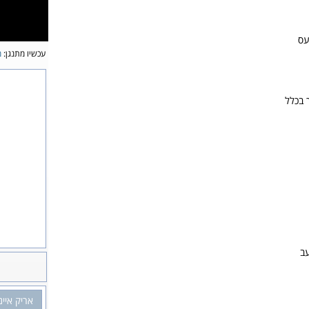
עס
עכשיו מתנגן:
מ
 בכלל
ב
אריק איינ