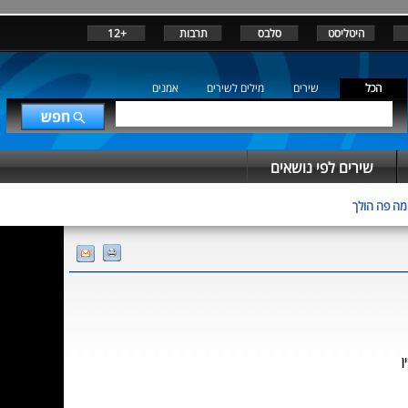
היטליסט
סלבס
תרבות
+12
הכל
שירים
מילים לשירים
אמנים
שירים לפי נושאים
מה פה הולך
ן