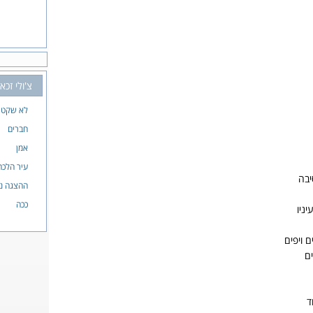
צ'ולי זכאי
לא שקט
חברים
אמן
עיר הלכה
יבה
ההצגה נ
ככה
ניו
 ויפים
ם
ד