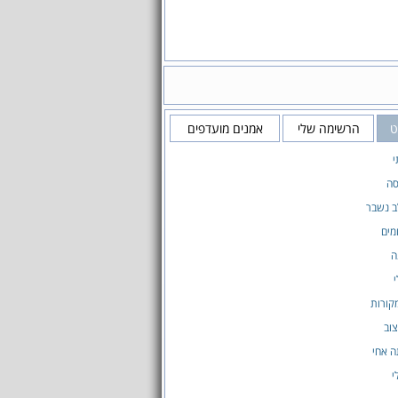
ט
הרשימה שלי
אמנים מועדפים
י
סה
ב נשבר
מים
ה
י
קורות
צוב
ה אחי
י