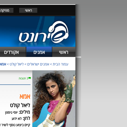
ראשי
מוזיקה
ראשי
אמנים
אקורדים
עמוד הבית
>
אמנים ישראלים
>
ליאל קולט
>
אמא
3 תגובות
אמא
ליאל קולט
מילים:
יוסי גיספן
לחן:
לא ידוע
קיים ביצוע נוסף לשיר ז