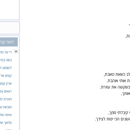
ת,
ליאל קול
די עד מת
באה בטי
לשמוע ל
לב כשאת כואבת,
קווים אדו
 אותי אוהבת.
ארץ קטנ
וכשקשה את עוזרת.
רואים על
אותך,
חוזרת למ
ועכשיו ע
קיבלתי ממך,
איפה את
נים הכי יפות לצידך.
מלאך של