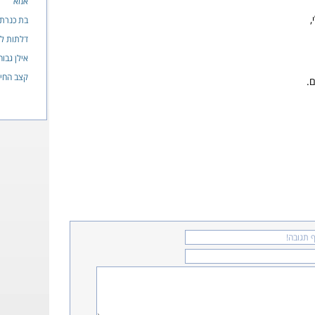
אמא
,
בת כנרת
דלתות ל
אילן גבוה
קצב החיי
ם.