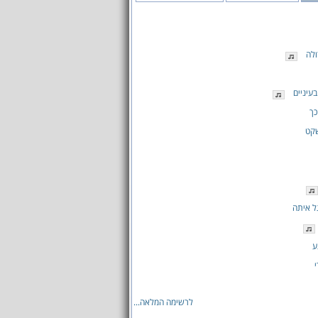
לה
בעיניים
כך
שקט
ל איתה
ע
י
לרשימה המלאה...