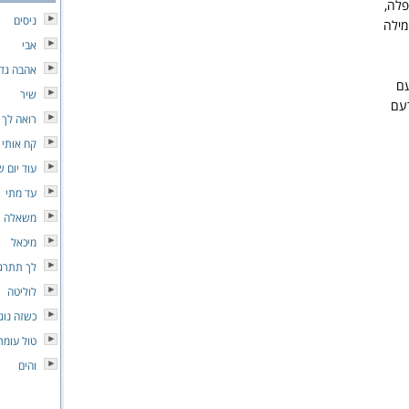
פלה,
ניסים
מילה
אבי
אהבה גדו
עם
שיר
רעם
רואה לך 
קח אותי 
עוד יום 
עד מתי
משאלה
מיכאל
לך תתרג
לוליטה
כשזה נוג
טול עומר
והים