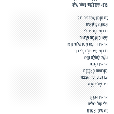
בָּרֶגַע שֶנִּדְלַקְתִּי בָּאוֹר שֶׁלְּךָ
זֶה הַזְּמַן שֶׁמַּבליחים לִי
תְּמוּנָה לָרִשְׁתִּית
בֹּו בַּזְּמַן מְגַלִּים לִי
שֶׁיֵּשׁ הַשְׁגָּחָה פְּרָטִית
אַי אֵיךְ הֵרַמְתָּ מָסַךְ בִּלְתִּי נִרְאֶה
בּוֹ בַּזְּמַן יֵשׁ עוֹלָם בְּלִי גּוּף
נוֹשֵׁק לָעוֹלָם הַזֶּה
אַי אֵיךְ נִגְנַבְתִּי
מִזְּרוֹעוֹת הָאַכְזָבָה
וּבְרֶגַע פְּרָטִי הוּצַפְתִּי
בְּיַם שֶׁל אַהֲבָה
אַי אֵיךְ דִּבַּרְתָּ
בְּלִי קוֹל וּמִלִּים
זֶה סִימָן אָמַרְתָּ