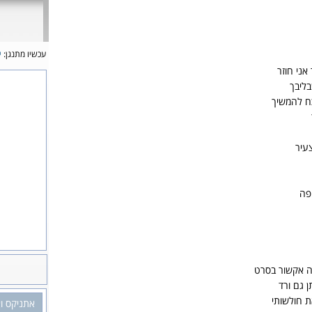
עכשיו מתנגן:
י
אני חוזר
ליבך
כח להמשיך
עיר
פה
ה אקשור בסרט
 גם ורד
 חולשותי
אתניקס ואי