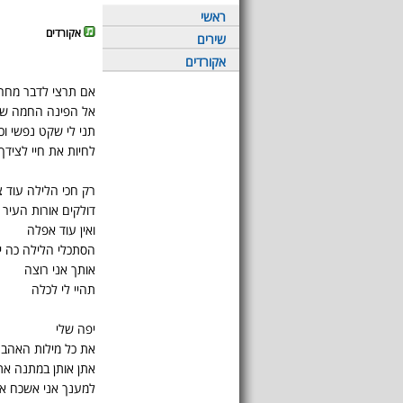
ראשי
אקורדים
שירים
אקורדים
אם תרצי לדבר מחר 
אל הפינה החמה שב
תני לי שקט נפשי ו
לחיות את חיי לצידך
רק חכי הלילה עוד צ
דולקים אורות העיר
ואין עוד אפלה
הסתכלי הלילה כה י
אותך אני רוצה
תהיי לי לכלה
יפה שלי
את כל מילות האהב
אתן אותן במתנה אתן
למענך אני אשכח את