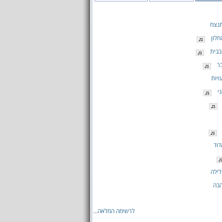
נצח
חלון
בבית
ר
ויות
י
דוד
לילה
הבה
לרשימה המלאה...