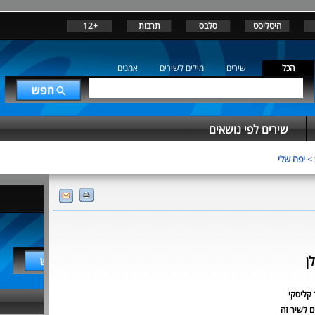
היטליסט
סלבס
תרבות
+12
הכל
שירים
מילים לשירים
אמנים
שירים לפי נושאים
>
יפה שלי
ן
קליסקי