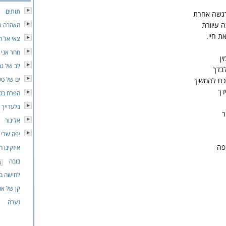
תותים
הרגשה אחרת
 עיוורת
האהבה ת
ת חיי.
צאי אל ה
מחר אני 
ין
לב של גב
בדך
ים של טע
כח להמשיך
דך
הפרח בגנ
בלעדייך
ר
אלינור
יפה שלי
פה
איזקינו ה
בובה
לחישה ב
קן של א
נערה