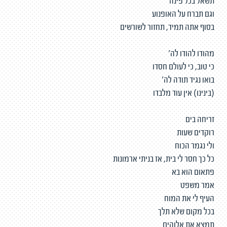
תשאל בכל פינה
וגם תברח על האופנוע
בסוף אתה תמיד, תחזור לשורשים
מהודו להודו לה׳
כי טוב, כי לעולם חסדו
בואו נגיד תודה לה׳
(בינינו) אין עוד מלבדו
זריחה בים
רוקדים שעות
ולי נגמר הכוח
כל כך חסר לי בית, אז בניתי ארמונות
פתאום הוא בא
אמר משפט
העיף לי את המוח
בכל מקום שלא תלך
תמצא את אלוהים