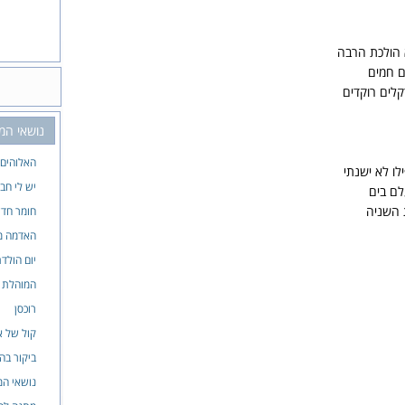
 הולכת הרבה
ם חמים
קלים רוקדים
נושאי המ
האלוהים 
ילו לא ישנתי
יש לי חב
לם בים
 השניה
חומר חד
האדמה מ
יום הולד
המוהלת
רוכסן
קול של א
ביקור בה
נושאי המ