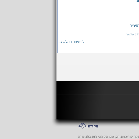
ג
הזיפים
לרשימה המלאה...
 ים תיכונית, רוק, פופ, היפ הופ, ג'אז, בלוז, שירה