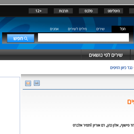
היטליסט
סלבס
תרבות
+12
הכל
שירים
מילים לשירים
אמנים
שירים לפי נושאים
נגד כיוון הזיפים
ים
,
,
ו
הד פישוף
אלון כהן
רם אוריון
תמיר אלברט