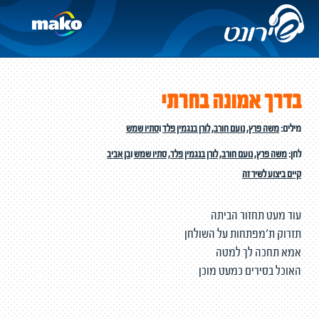
בדרך אמונה בחרתי
מילים:
משה פרץ
,
נועם חורב
,
לורן בנגמין פלד
ו
סתיו שמש
לחן:
משה פרץ
,
נועם חורב
,
לורן בנגמין פלד
,
סתיו שמש
ו
בן אביב
קיים ביצוע לשיר זה
עוד מעט תחזור הביתה
תזרוק ת׳מפתחות על השולחן
אמא תחכה לך למטה
האוכל בסירים כמעט מוכן