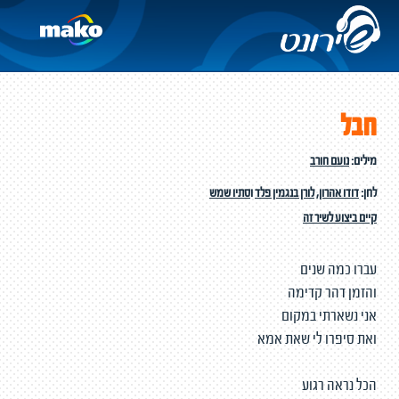
חבל
מילים:
נועם חורב
לחן:
דודו אהרון
,
לורן בנגמין פלד
ו
סתיו שמש
קיים ביצוע לשיר זה
עברו כמה שנים
והזמן דהר קדימה
אני נשארתי במקום
ואת סיפרו לי שאת אמא
הכל נראה רגוע