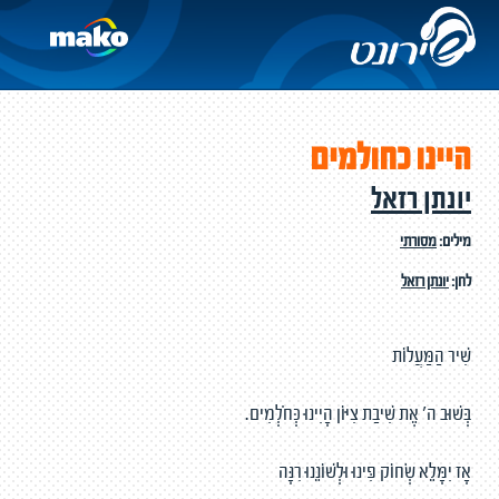
היינו כחולמים
יונתן רזאל
מילים:
מסורתי
לחן:
יונתן רזאל
שִׁיר הַמַּעֲלוֹת
בְּשׁוּב ה' אֶת שִׁיבַת צִיּוֹן הָיִינוּ כְּחֹלְמִים.
אָז יִמָּלֵא שְׂחוֹק פִּינוּ וּלְשׁוֹנֵנוּ רִנָּה