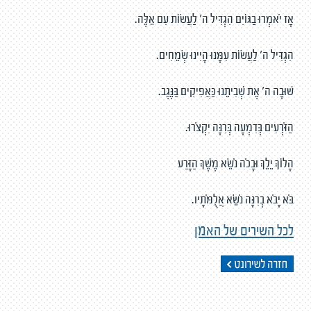
אָז יֹאמְרוּ בַגּוֹיִם הִגְדִּיל ה' לַעֲשׂוֹת עִם אֵלֶּה.
הִגְדִּיל ה' לַעֲשׂוֹת עִמָּנוּ הָיִינוּ שְׂמֵחִים.
שׁוּבָה ה' אֶת שְׁבִיתֵנוּ כַּאֲפִיקִים בַּנֶּגֶב.
הַזֹּרְעִים בְּדִמְעָה בְּרִנָּה יִקְצֹרוּ.
הָלוֹךְ יֵלֵךְ וּבָכֹה נֹשֵׂא מֶשֶׁךְ הַזָּרַע
בֹּא יָבֹא בְרִנָּה נֹשֵׂא אֲלֻמֹּתָיו.
לכל השירים של האמן