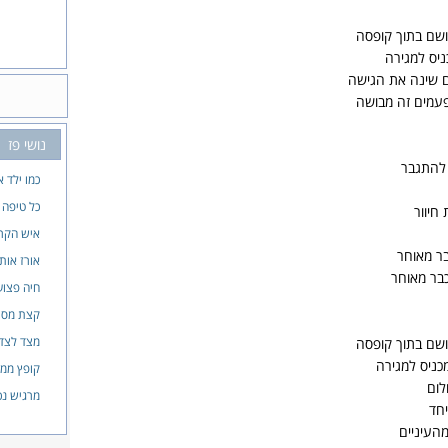
 ושם בתוך קופסה
ניס למגירה
ם שינה את הגישה
עמים זה מבושה
נושי פז
 להתגבר
כמו ילד א
כל טיפה 
חיוור
איש הקרט
בר מאוחר
אורז אות
כבר מאוחר
חיה פצוע
קצת מסוכ
מצד לצד
 ושם בתוך קופסה
מכניס למגירה
קופץ ממג
לום
מרגיש נכו
יחד
העיניים