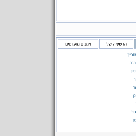
הרשימה שלי
אמנים מועדפים
חרייך
מרה
ון
ך
ה
ן
דל
ן