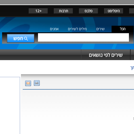
היטליסט
סלבס
תרבות
+12
הכל
שירים
מילים לשירים
אמנים
שירים לפי נושאים
תך