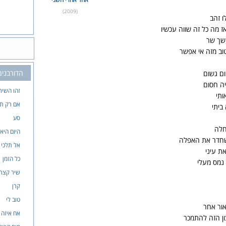
(2009)
ו זהב
אז מה כל זה שווה עכשיו
ושך שר
וב מזה אי אפשר
הדורבנים
ום גשום
ה חסום
זהו השיר
ותי
אם רק תד
ביתי
סע
חלה
היום היא
שחדר את האפלה
אל תלכי 
ת עיני
כל הזמן
 נמס מעלי
שיר קצר 
קרן
טוב לי
אור אחר
אח איזה בו
ן הזה להתמכר