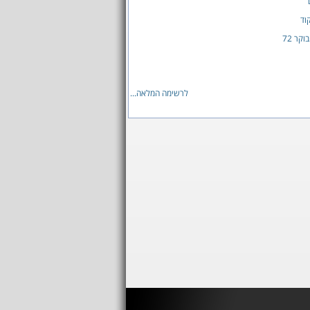
וד
קר 72
לרשימה המלאה...