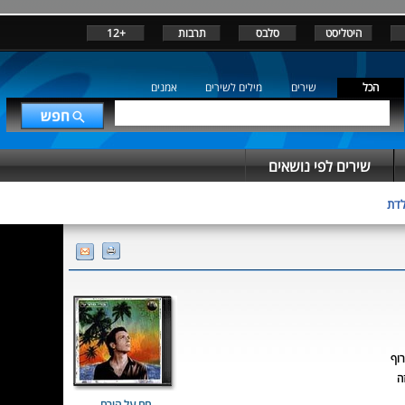
היטליסט
סלבס
תרבות
+12
הכל
שירים
מילים לשירים
אמנים
שירים לפי נושאים
לדת
רוף
ה
חם על הירח