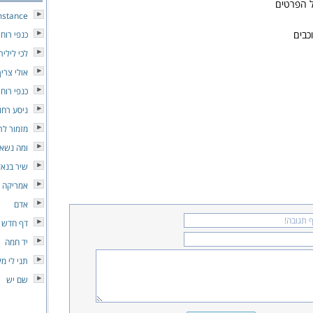
 הפרטים
mstance
כבים
כנפי רוח
לכי לילית
אולי צרי
כנפי רוח
ניסע רחו
מזמור לת
ומה נשא
שיר בנאל
אמריקה
אדם
דף חדש
יד חמה
תני לי מ
שם יש