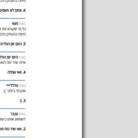
מיפה בהעתק הדבק
6. אתם לא תאמינו מה ראיתי
מאת
חסוי
כל מי שקורא את ז
מיפה בהעתק הדבק
5. היום יום הולדת
מאת
היום יום הול
איזה שיר יפה הוא כ
4. וואי אחלה
מאת
טללליייי
אהבתי ביותר ;)
3. (:
מאת
ענבר
לשמווע אותו ביומו
2. וואי שיר כזה טואוווב