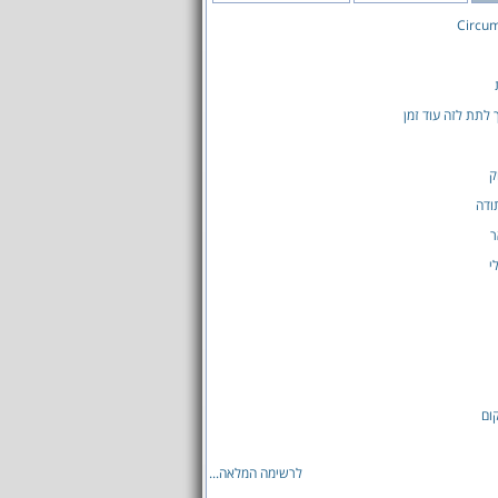
Circu
ך לתת לזה עוד זמן
ק
ודה
ר
י
קום
לרשימה המלאה...