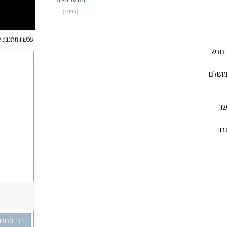
(1995)
עכשיו מתנגן:
י
 חדש
מושלם
ון
ון
ברי סחרו