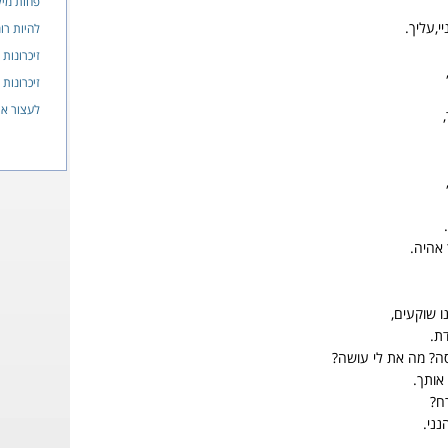
פחות מיל
י,עליך.
להיות רו
זיכרונות
זיכרונות
לעצור א
 אהיה.
ו שוקעים,
ת.
סה? מה את לי עושה?
 אותך.
ח?
נני.