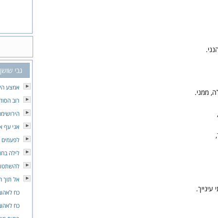
נני.
גבי שושן
אמצע הל
ה, ממני.
רוב הסוד
הירושימה‎
אני עף א
לפעמים ז
לילה בחו
להשתטות
אל תוך ה
 עינייך.
כח לאהוב
כח לאהוב