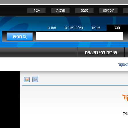
היטליסט
סלבס
תרבות
+12
הכל
שירים
מילים לשירים
אמנים
שירים לפי נושאים
בפסקול
ול
יאל