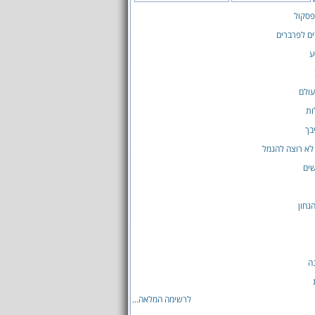
פסקול
ים לפרברים
ע
עולם
ות
בך
לא רוצה להגמל
ים
גחון
ה
לרשימה המלאה...