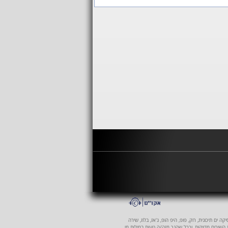
 ים תיכונית, רוק, פופ, היפ הופ, ג'אז, בלוז, שירה
ת השירים מדויקות, וככל שהנך מזה/ה טעות במילות מי