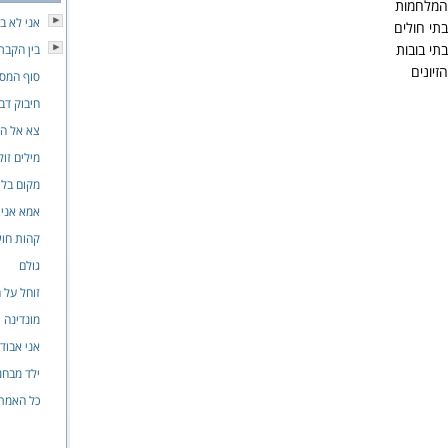
 המלחמות
אני לא ב
תי חולים
תי בובות
בין הקבר
זיונים
סוף המס
חיבוק דב
צא אל ה
מילים זול
מקום בלי
אמא אני 
קהות חוש
גולם
זוחל על ה
מונדינה
אני אבוד
ילד מבחנ
כל האמת