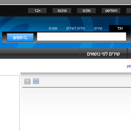
היטליסט
סלבס
תרבות
+12
הכל
שירים
מילים לשירים
אמנים
שירים לפי נושאים
סע