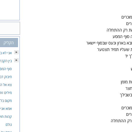
וכרים
רים
את רק ההתחלה
זה סוף המסע
הקליק
 בארון וכעס שבסוף יישאר
 שעליו תמיד תצטער
אני לא ב
 יד
בין הקבר
סוף המס
חיבוק דב
 מזמן
צא אל ה
חצר
מילים זול
בשבילך
מקום בלי
וכרים
אמא אני 
רים
קהות חוש
 רק ההתחלה
גולם