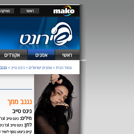
ראשי
מוזיקה
ראשי
אמנים
אקורדים
עמוד הבית
>
אמנים ישראלים
>
נינט טייב
>
נגנב
נגנב ממך
נינט טייב
מילים:
ו
נינט טייב
גל 
לחן:
ו
נינט טייב
גל ניס
קיים ביצוע נוסף לשיר ז