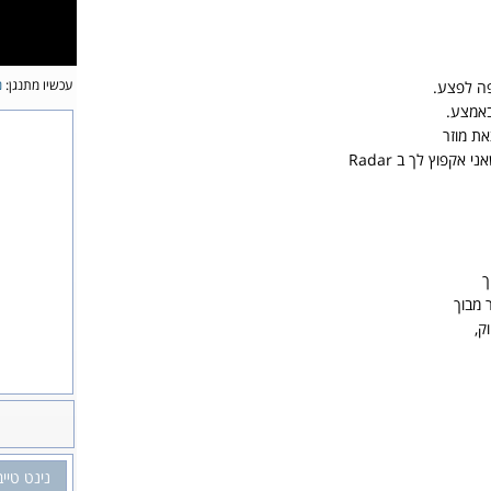
עכשיו מתנגן:
נ
פה לפצע.
באמצע.
את מוזר
אקפוץ לך ב Radar
ך
 מבוך
ק,
נינט טייב