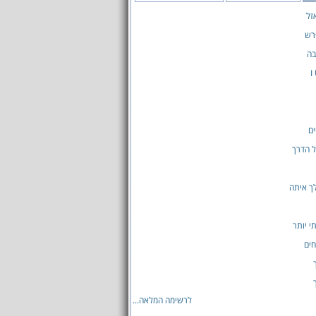
זל
רש
בה
I
ם
 הדרך
לך איתה
תי יותר
ים
לרשימה המלאה...