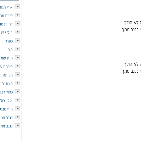
אוף לעזא
סירת מפ
 לא הולך
להיות טו
 נגנב ממך
 USED 2
כפרה
בום
ח'ת שתיי
 לא הולך
סומכת על
 נגנב ממך
הביתה
בינתיים 
כחול לבן
אולי יכול
חוף מבטח
נגנב ממך
נגנב ממך