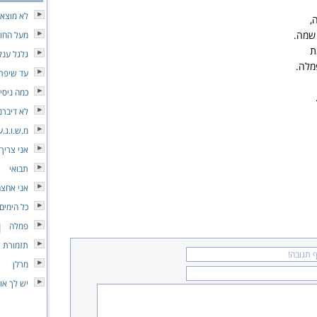
לא מוצא כ
,
 שמה.
מעל החו
ת
גלגל ענק
מלה.
עד שיפת
כמה ניסי
לא דיברנ
מ.ש.ו.ג.
אני צריך
תבואי
אני אחצה
כל הימים
פמלה
תזמורת 
מרלן
יש לך או