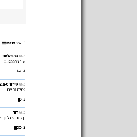
5. שיר מדהים!!!!
מאת
המוושלמת
שיר מהממם!!!!!
4. ל-1
מאת
טיילור סאנשי
פמלה זה שם
3. כןן
מאת
דוד
כן כתוב פה לחן בו
2. כככןןן