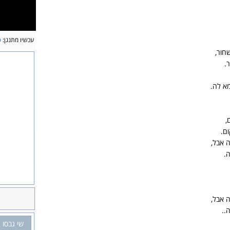
עכשיו מתנגן:
פ
חור,
.
א לה.
,
ם.
 אבל,
.
 אבל,
..
שי גבסו