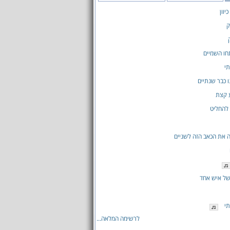
יוון
ק
חו השמיים
תי
ו כבר שנתיים
ע קצת
 להחליט
 את הכאב הזה לשניים
של איש אחד
תי
לרשימה המלאה...