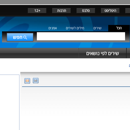
היטליסט
סלבס
תרבות
+12
הכל
שירים
מילים לשירים
אמנים
שירים לפי נושאים