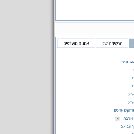
הרשימה שלי
אמנים מועדפים
א חופשי
ר
ם
ה
שקט
שקט
חקים ארוכים
אוהבת
ף ונביאים