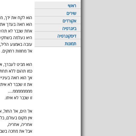
ראשי
שירים
הוא לקח את ידך, מח
אקורדים
הוא רואה בעדך את 
ביוגרפיה
אחת שכבר לא תהיה
דיסקוגרפיה
היא נעלמה בשחקים
תמונות
עזבה באמצע הליל,
אל מחוזות רחוקים.
הוא מביט לעברך, אך
כמו תהום ללא תחתי
אך הוא רואה בעינייך
את זו שכבר לא איתו
ממממממממ....
זו שכבר לא איתו.
אל הים, אל החול, א
אין מקום בעולם, בלי
אחריה, אחריה,
אבל את מחכה בשביל