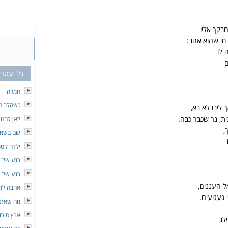
בקך אליו
מי שהוא אהב:
 לו
גלי עטרי
חמדה
כשהלב הו
 ליבו לא בא,
ת, נר שכבר כבה.
לאן לחזו
,
שם בשמי
ילדה קטנ
רגע של 
רגע של 
ל העננים,
אהבה למר
 געגועים.
מה שאת 
ארץ טירו
ו,