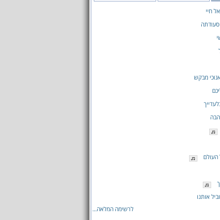
ל חיי
סעודתה
י
נוכי מבקש
כם
לעדייך
הבה
העולם
ך
ביל אותנו
לרשימה המלאה...