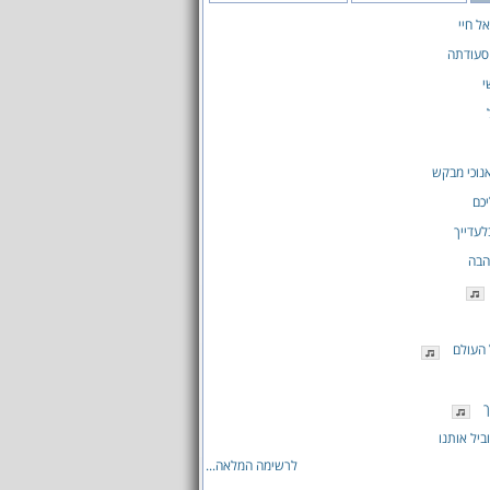
ל חיי
סעודתה
י
נוכי מבקש
כם
לעדייך
הבה
העולם
ך
ביל אותנו
לרשימה המלאה...