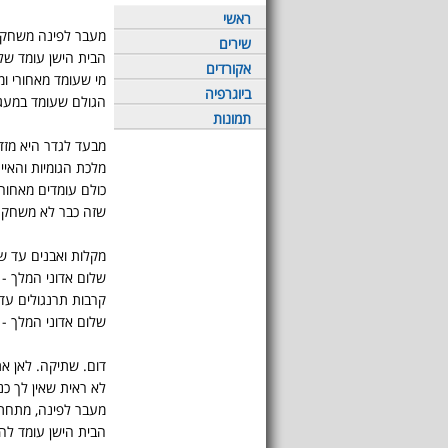
ראשי
מעבר לפינה משחקי
שירים
הבית הישן עומד שלי
אקורדים
מי שעומד מאחורי ומ
ביוגרפיה
הגולם שעומד במעג
תמונות
מבעד לגדר היא מז
מלכת הגומיות והאיי
כולם עומדים מאחור
שזה כבר לא משחק 
מקלות ואבנים עד ש
שלום אדוני המלך -
קרבות תרנגולים ע
שלום אדוני המלך - 
דום. שתיקה. לאן א
לא ראית שאין לך כנ
מעבר לפינה, מתחת
הבית הישן עומד לה