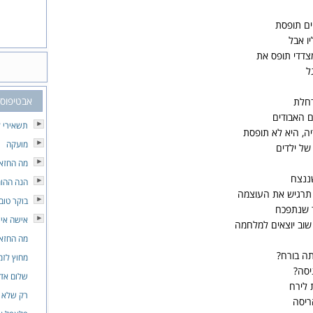
ם תופסת
ו אבל
צדדי תופס את
ל
אבטיפוס
דחלת
ם האבודים
תשאירי ל
יה, היא לא תופסת
מועקה
של ילדים
מה החזאי
ננצח
הנה ההומ
 תרגיש את העוצמה
בוקר טוב
ד שנתפכח
אישה אי
שוב יוצאים למלחמה
מה החזאי
תה בורח?
מחוץ לזמ
יסה?
שלום אדו
 לירח
רק שלא נ
ריסה