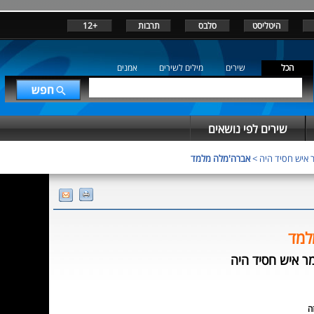
היטליסט
סלבס
תרבות
+12
הכל
שירים
מילים לשירים
אמנים
שירים לפי נושאים
איש חסיד היה
>
אברה'מלה מלמד
למד
 איש חסיד היה
ה