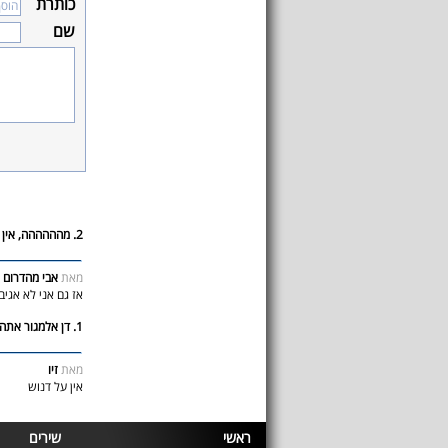
כותרת
שם
2. מהההההה, אין אף תגובה??!!
מאת
אבי מהדרום
אז גם אני לא אגיב
1. דן אלמגור אתה חזק ביותר!
מאת
זיו
אין על דנוש
ראשי
שירים