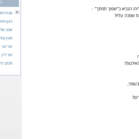
חס
ו הנביא ב"שפוך חמתך" -
אברה'מל
ת שפכה עליו?
ניגון החת
שכנו של 
מעין עול
יער יער
זמר ליין
אילנות?
מכתב לרב
עומר,
ים?