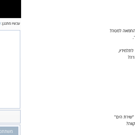
עכשיו מתנגן:
א
החמאה למטה?
.
תלמידיו,
רה?
"שירת הים"
ווה?
משתתפי