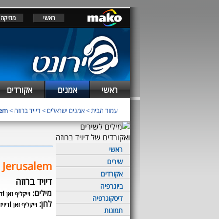
ראשי
מוזיקה
ראשי
אמנים
אקורדים
עמוד הבית
>
אמנים ישראלים
>
דיויד ברוזה
>
lem
ראשי
שירים
 Jerusalem
אקורדים
דיויד ברוזה
ביוגרפיה
מילים:
ו
וייקליף זאן
די
דיסקוגרפיה
לחן:
ו
וייקליף זאן
דיויד
תמונות