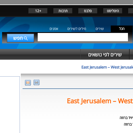
היטליסט
סלבס
תרבות
+12
הכל
שירים
מילים לשירים
אמנים
שירים לפי נושאים
East Jerusalem – West Jerusa
East Jerusalem – West
ויד ברוזה
 ברוזה