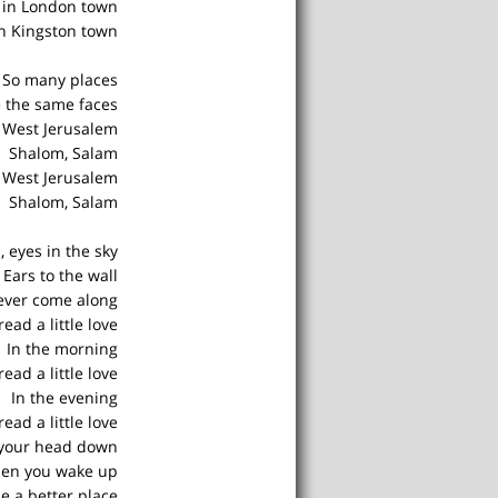
 in London town
n Kingston town
So many places
e the same faces
, West Jerusalem
Shalom, Salam
, West Jerusalem
Shalom, Salam
, eyes in the sky
Ears to the wall
ever come along?
ead a little love
In the morning
ead a little love
In the evening
ead a little love
your head down,
en you wake up
e a better place