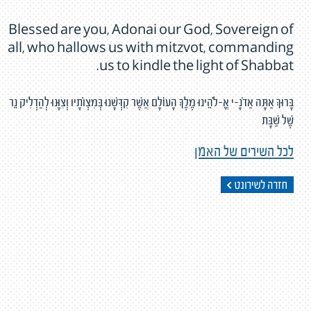
Blessed are you, Adonai our God, Sovereign of
all, who hallows us with mitzvot, commanding
us to kindle the light of Shabbat.
בָּרוּךְ אַתָּה אַדֹנָ-י אֱ-לֹהֵינוּ מֶלֶךְ הָעוֹלָם אֲשֶׁר קִדְּשָׁנוּ בְּמִצְוֹתָיו וְצִוָּנוּ לְהַדְלִיק נֵר
שֶׁל שַׁבָּת
לכל השירים של האמן