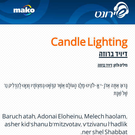
Candle Lighting
דיויד ברוזה
מילים ולחן:
דיויד ברוזה
בָּרוּךְ אַתָּה אַדֹנָ-י אֱ-לֹהֵינוּ מֶלֶךְ הָעוֹלָם אֲשֶׁר קִדְּשָׁנוּ בְּמִצְוֹתָיו וְצִוָּנוּ לְהַדְלִיק נֵר
שֶׁל שַׁבָּת
Baruch atah, Adonai Eloheinu, Melech haolam,
asher kid'shanu b'mitzvotav, v'tzivanu l'hadlik
ner shel Shabbat.