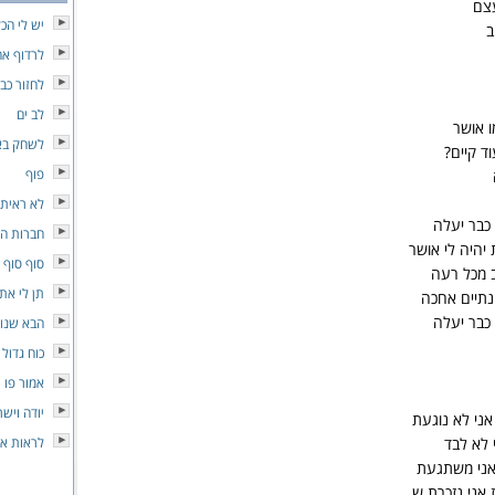
צם
יש לי הכ
ב
לרדוף א
לחזור כב
לב ים
ו אושר
לשחק ב
ד קיים?
פוף
לא ראיתי
כבר יעלה
חברות הכ
היה לי אושר
סוף סוף 
ב מכל רעה
תן לי את
נתיים אחכה
כבר יעלה
הבא שנוג
כוח גדול
אמור פו
יודה ויש
אני לא נוגעת
 לא לבד
לראות את
אני משתגעת
אני נזכרת ש..