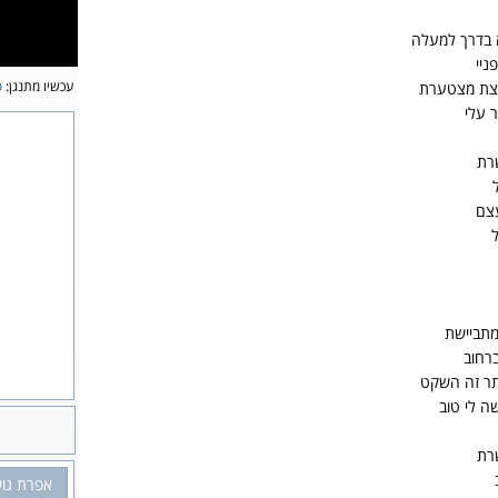
 בדרך למעלה
ניי
עכשיו מתנגן:
ס
קצת מצטערת
 עלי
רת
צם
מתביישת
רחוב
תר זה השקט
ה לי טוב
רת
אפרת גו