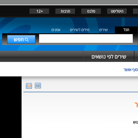
היטליסט
סלבס
תרבות
+12
הכל
שירים
מילים לשירים
אמנים
שירים לפי נושאים
סוף אושר
ר
וש