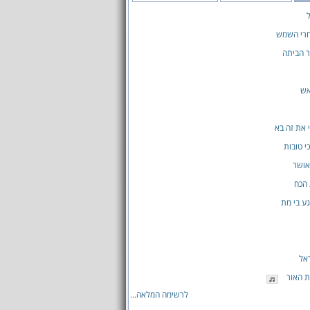
ל
חרי השמש
ר הביתה
אש
 את זה בא
י טובות
אושר
 הכח
ע בי מת
ראל
 האור
לרשימה המלאה...