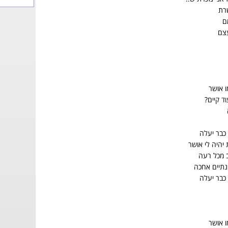
רת
ם
צם
ו אושר
ד קיים?
כבר יעלה
היה לי אושר
ב מכל רעה
נתיים אחכה
כבר יעלה
ו אושר