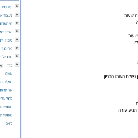
עוד כמה 
ה שעות
לעצור א
?
מי האדם
השיר של
 שעות
טוב לי לב
ל?
פרי גנך
חום יולי 
בדד
אשם
 נשלח מאותו הבריון
חזק/ה מכ
אל תדאגי
גדול עלי
ם
מאושרת
תגיע עזרה
מאושרת
ג'אם