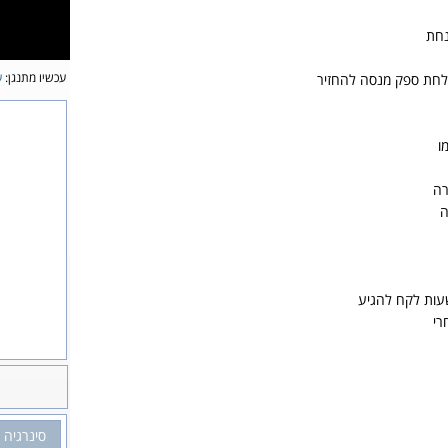
נחת
עכשיו מתנגן:
ע
לחת ספק מנסה להחזיר
ו
רה
ה
עות לקח להגיע
רי
סינרגיה