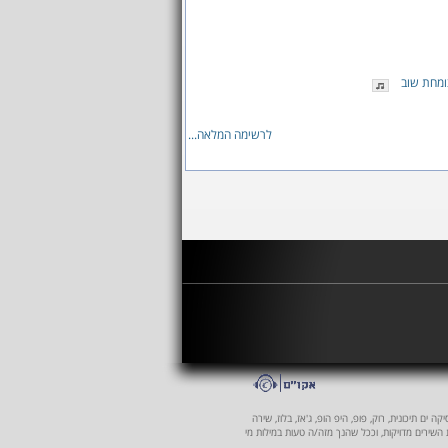
ומחת שוב
לרשימה המלאה...
 ים תיכונית, רוק, פופ, היפ הופ, ג'אז, בלוז, שירה
ת השירים מדויקות, וככל שהנך מזה/ה טעות במילות מי