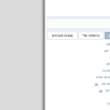
ן
הרשימה שלי
אמנים מועדפים
קף
 כאן
ום
ינו בר
ת מה שיהיה
של זהב
לים
לך