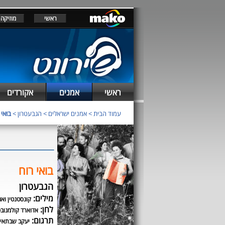
ראשי
מוזיקה
ראשי
אמנים
אקורדים
עמוד הבית
>
אמנים ישראלים
>
הגבעטרון
>
בואי 
בואי רוח
הגבעטרון
מילים:
קונסטנטין ואנ
לחן:
אדוארד קולמנובס
תרגום:
יעקב שבתאי