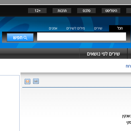
היטליסט
סלבס
תרבות
+12
הכל
שירים
מילים לשירים
אמנים
שירים לפי נושאים
רוח
שנקין
קי