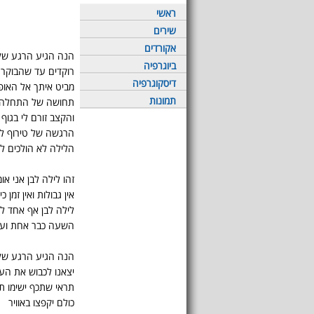
ראשי
שירים
אקורדים
הנה הגיע הרגע שלנ
ביוגרפיה
רוקדים עד שהבוקר י
דיסקוגרפיה
מביט איתך אל האופ
תמונות
תחושה של התחלה ב
והקצב זורם לי בגוף
הרגשה של טירוף לא
הלילה לא הולכים לי
זהו לילה לבן אני או
אין גבולות ואין זמן 
לילה לבן אף אחד לא
השעה כבר אחת ועו
הנה הגיע הרגע שלנ
יצאנו לכבוש את העי
תראי שתכף ישימו 
כולם יקפצו באוויר