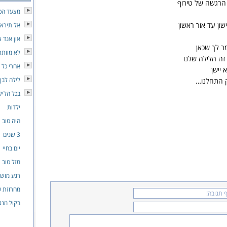
 הרגשה של טירוף
מצעד הכ
שון עד אור ראשון
אל תירא 
און אנד א
מר לך שכאן
לא מוותר
כי זה הלילה שלנו
אחרי כל 
 יישן
לילה לבן
 התחלנו…
בכל הליל
ילדות
היה טוב י
3 שנים
יום בחיי
מזל טוב
רגע מוש
מחרוזת ע
בקול מנג