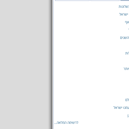
שלונות
ישראל
וף
השנים
ות
ותר
לם
מנו ישראל
ן
לרשימה המלאה...