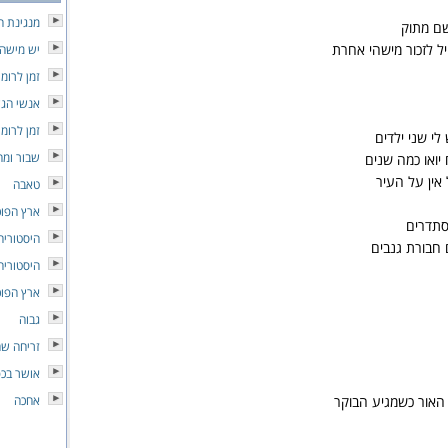
מנגינת ה
שם מתוק
ל לזכור מישהי אחרת
יש מישה
זמן לרומן
אנשי הג
זמן לרומן
 לי שני ילדים
שבור ומח
יואו כמה שנים
אין על העיר
טאבה
ארץ הפוכ
סתדרים
היסטוריה
ם חבורת גנבים
היסטוריה
ארץ הפוכ
גבוה
זריחה שח
אושר בכפ
האור כשמגיע הבוקר
אחכה