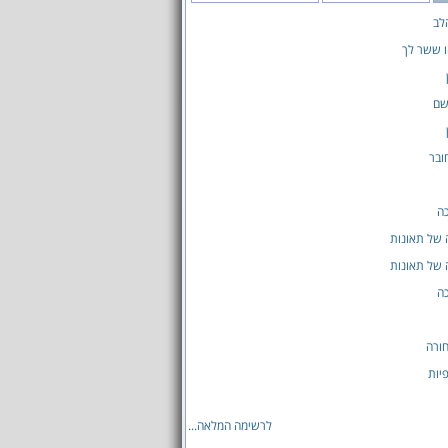
לב
ו ששר לך
שם
ובר
ה
 של תאונות
 של תאונות
ה
ורה
יות
לרשימה המלאה...