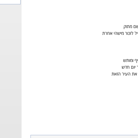
שם מתוק
ל לזכור מישהי אחרת
ף ומותש
 יום חדש
את העיר הזאת