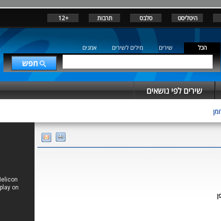
היטליסט
סלבס
תרבות
+12
הכל
שירים
מילים לשירים
אמנים
שירים לפי נושאים
ומן
ן