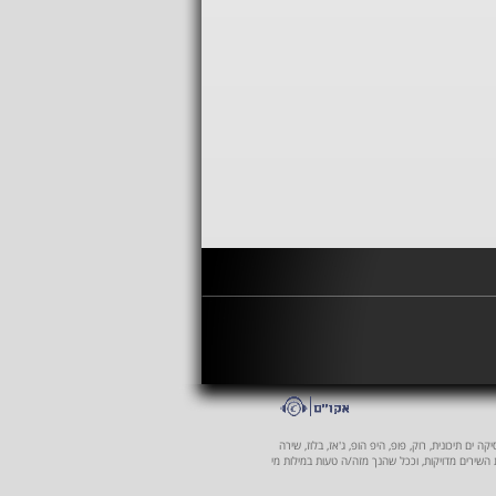
 ים תיכונית, רוק, פופ, היפ הופ, ג'אז, בלוז, שירה
ת השירים מדויקות, וככל שהנך מזה/ה טעות במילות מי