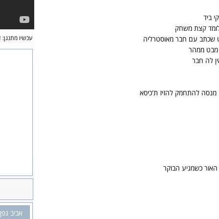
י ביד
ומד קצת משחק
עכשיו מתנגן:
ז
ט שכתב עם חבר מאוסטרליה
מבט ממהר
ין לה חבר
י מנסה להתחמק להזיז ת'כיסא
האור כשמגיע הבוקר
אביב גפן