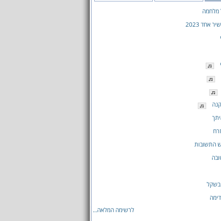
 מלחמה
 אחד 2023
קנה
יתך
רח
ש התשובות
ובה
בשקל
דימה
לרשימה המלאה...