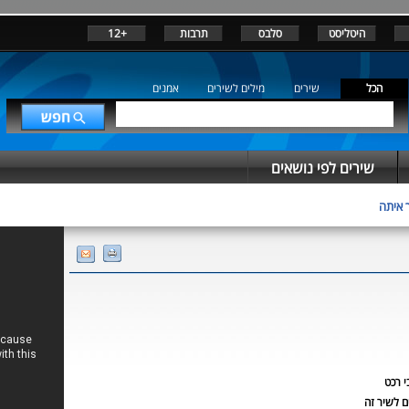
היטליסט
סלבס
תרבות
+12
הכל
שירים
מילים לשירים
אמנים
שירים לפי נושאים
 איתה
י רכט