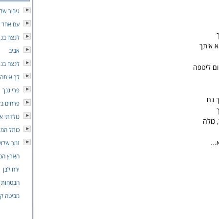
גיבור של
עם אחד שיר
לנצח בני
א איתך
אביב
לנצח בני
ום ליטפה
לך איתה
פרי גנך
ך נח
פרחים ב
נולדתי א
 כולה
כותל המז
..
זמר שלו
הארץ הט
ירח לבן
הבטחות 
מביטה ק