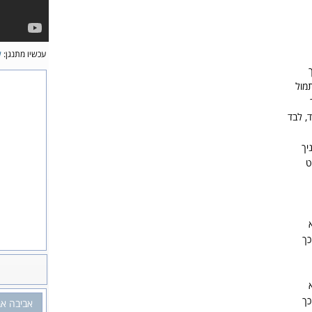
עכשיו מתנגן:
ל
מול
, לבד
יך
ט
כך
כך
אביבה אב