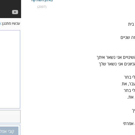
(2007)
עכשיו מתנגן:
מ
בית
ה שניים
ינויים אני נשאר איתך
כיוונים אני נשאר שלך
י בחר
בר, את
י בחר
 את.
ך
 אמרתי
קובי אפלל