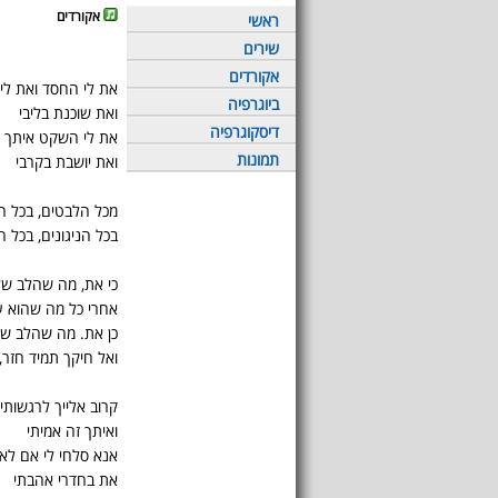
אקורדים
ראשי
שירים
אקורדים
את לי החסד ואת לי 
ביוגרפיה
ואת שוכנת בליבי
דיסקוגרפיה
את לי השקט איתך ז
תמונות
ואת יושבת בקרבי
מכל הלבטים, בכל הש
בכל הניגונים, בכל ה
כי את, מה שהלב של
אחרי כל מה שהוא ע
כן את. מה שהלב של
ואל חיקך תמיד חזר,
קרוב אלייך לרגשותיי
ואיתך זה אמיתי
אנא סלחי לי אם לא
את בחדרי אהבתי