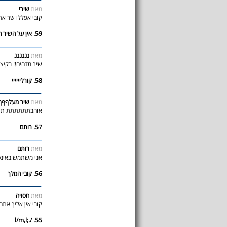
מאת
שירי
קובי אפללו שר את
59. אין על השיר הזה!!!!!!
מאת
ננננננ
שיר מדהים!! בקיצור
58. קורליייייי
מאת
שיר מעלףףף
אוהבתתתתתת תשי
57. רותם
מאת
רותם
אני משתמש באינטר
56. קובי המלך
מאת
חסויה
קובי אין אליך אתה 
55. /.;l/m,l