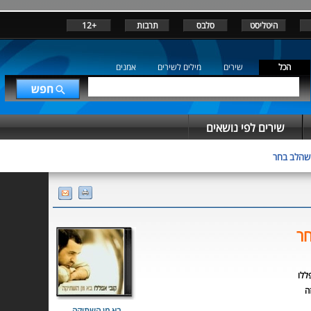
היטליסט
סלבס
תרבות
+12
הכל
שירים
מילים לשירים
אמנים
שירים לפי נושאים
שהלב בחר
ר
ללו
ה
בא מן השתיקה