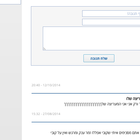
12/10/2014 - 20:40
יצה שלו
 ורק אני אני המעריצה שלךךךךךךךךךךךךךךךךךךךך
27/08/2014 - 15:32
 אתם מסכימים איתי שקובי אפללו זמר ענק ומרגש ואין על קובי