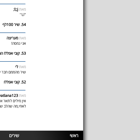
מאת
l;;j;
"Ll''
54. שיר 100לף
מאת
מעריצה
אני נמסה!
53. קובי אפללו המלך!!!
מאת
לי
שיר מהממם חבר של
52. קובי אפללו
מאת
vatlana123
אין מילים לתאר א
לאחי,מה שהלב שלי
ראשי
שירים