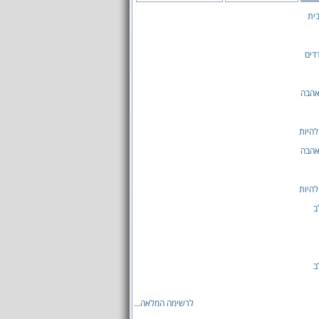
ית
דדים
אהבה
להיות
אהבה
להיות
ב
ב
לרשימה המלאה...