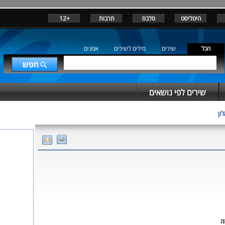
היטליסט
סלבס
תרבות
+12
הכל
שירים
מילים לשירים
אמנים
שירים לפי נושאים
ון
ה