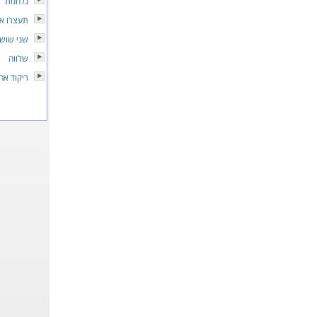
נלחמת
תעצרו א
שני שושנ
שלווה
ריקוד אחר