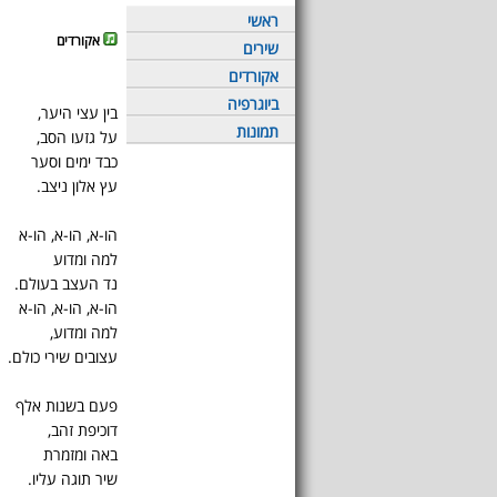
ראשי
אקורדים
שירים
אקורדים
ביוגרפיה
בין עצי היער,
תמונות
על גזעו הסב,
כבד ימים וסער
עץ אלון ניצב.
הו-א, הו-א, הו-א
למה ומדוע
נד העצב בעולם.
הו-א, הו-א, הו-א
למה ומדוע,
עצובים שירי כולם.
פעם בשנות אלף
דוכיפת זהב,
באה ומזמרת
שיר תוגה עליו.