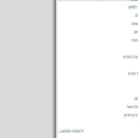
 לסמוך
ם
שמה
ים
הבה
נה בחרתי
 הבית
ם
ת האור
גיש חדש
לרשימה המלאה...