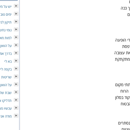
יש על מי
 ככה
ם
ימים טובי
תיקון לנ
גומי נחש
למות מא
רי הופעה
על הוואן
פסת
את עצובה
בדרך אמו
 מתקתקת
בא לי
בקפה ליד
שריטות
תתי מקום
על הוואן
הרוח
שבת שלו
וד בסלון
תדליקו א
בטוח
עכשיו מר
מודה אני
נסתרים
ניים