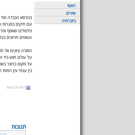
ראשי
שירים
בכורסא הכבדה מול 
ביוגרפיה
עם תיקים במגרות ו
פלפולים שאסף ופרפ
עטופים חרוצים בגד
המורה ציונים אל ת
על עולם חוש ביד וע
על מקום בחצר באוז
בין ענפי עץ התות 
דווח על טעות
תגובות