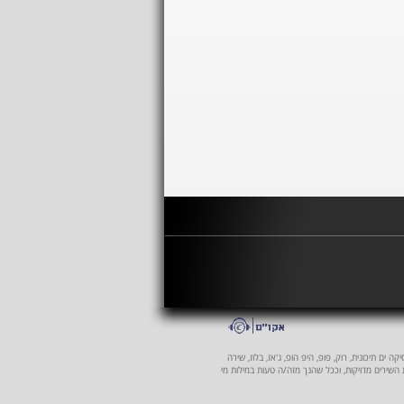
 ים תיכונית, רוק, פופ, היפ הופ, ג'אז, בלוז, שירה
ת השירים מדויקות, וככל שהנך מזה/ה טעות במילות מי