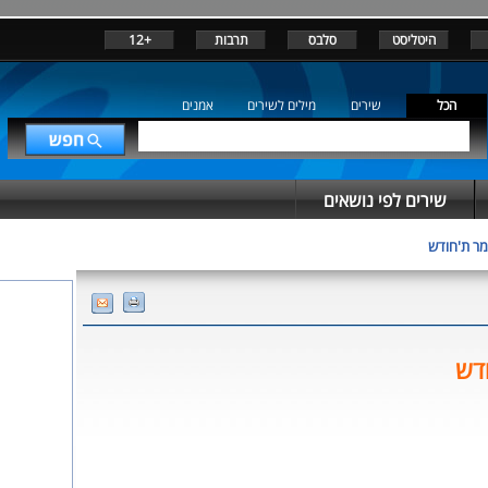
היטליסט
סלבס
תרבות
+12
הכל
שירים
מילים לשירים
אמנים
שירים לפי נושאים
מר ת'חודש
ודש