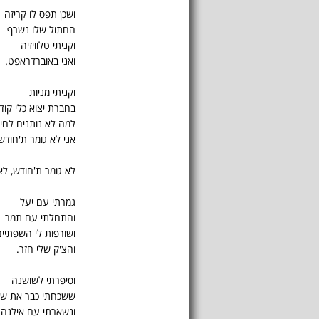
ושכן תפס לו קריזה
החתול שלו נשרף
וקניתי טלוויזיה
ואני באוברדראפט.
וקניתי מניות
בחברת יצוא כלי קוד
למה לא נותנים לחיו
אני לא גומר ת'חודש
לא גומר ת'חודש, לא 
גמרתי עם יעל
והתחלתי עם תמר
ושורפות לי השפתיים
והצ'ק שלי חזר.
וסיפרתי לשושנה
ששכחתי כבר את שו
ונשארתי עם אילנה