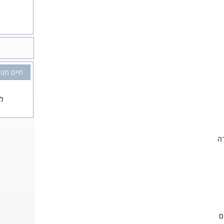
חיים חפר
לא
דה
ם