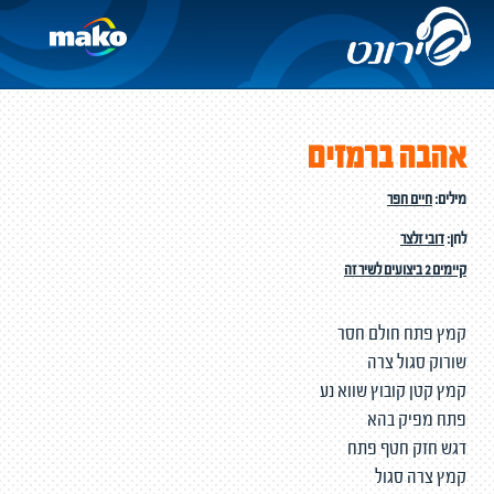
אהבה ברמזים
מילים:
חיים חפר
לחן:
דובי זלצר
קיימים 2 ביצועים לשיר זה
קמץ פתח חולם חסר
שורוק סגול צרה
קמץ קטן קובוץ שווא נע
פתח מפיק בהא
דגש חזק חטף פתח
קמץ צרה סגול