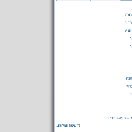
בורה
הקיר
 הגיע
ר
ר
הבה
חול
ר
 שיר עושה לבכות
לרשימה המלאה...