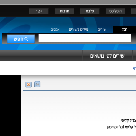
היטליסט
סלבס
תרבות
+12
הכל
שירים
מילים לשירים
אמנים
שירים לפי נושאים
י
ליל קליפי
ו
ל קליפי
גל יוסף כהן