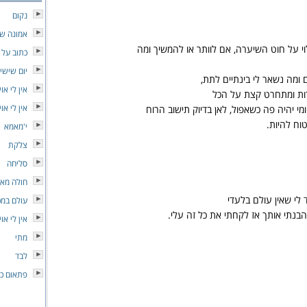
נקום
אמונה ש
י על חוט השיערה, אם לוותר או להמשיך ומה
כתוב על 
יום שישי
ומה נשאר לי בינתיים לתת,
אין לי אוי
ות ומתחרט קצת על הכל
אין לי אוי
 ומי יהיה פה כשאפול, לאן בדיוק תישוב הרוח
ח להיות.
י'מאמא
צלקת
סליחה
חולה מא
 לי שאין עולם בלעדי
עולם במכ
 הבנתי אותך אז לקחתי את כל זה עלי.
אין לי אוי
מתי
לבד
פתאום כל