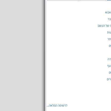
אבוא
בר
ו של הגשם
ות
תר
ם
דה
עף
ם
רים
לרשימה המלאה...