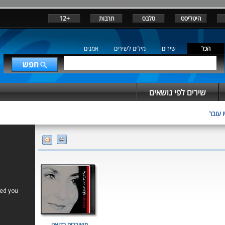
היטליסט
סלבס
תרבות
+12
הכל
שירים
מילים לשירים
אמנים
שירים לפי נושאים
 עובר
משוררים בדואט