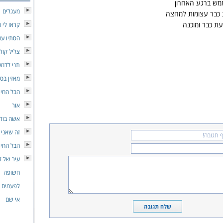
מש ברגע האחרון
מעגלים
 כבר עצומות למחצה
ת כבר ומוכנה
קראו לי ו
הסתיו עו
צליל קול
תני לדמע
מאזין בס
הבל החיי
אור
אשה בוד
זה שאני 
הבל החיי
עיר של ז
חשופה
לפעמים
אי שם